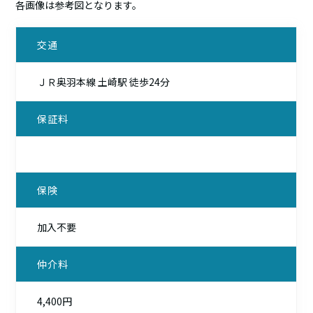
各画像は参考図となります。
交通
ＪＲ奥羽本線 土崎駅 徒歩24分
保証料
保険
加入不要
仲介料
4,400円