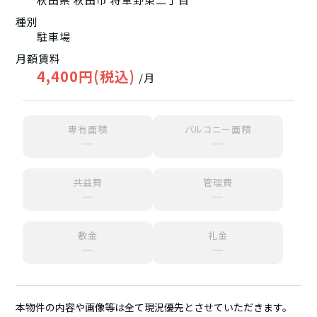
種別
駐車場
月額賃料
4,400円(税込)
/月
専有面積
バルコニー面積
─
─
共益費
管理費
─
─
敷金
礼金
─
─
本物件の内容や画像等は全て現況優先とさせていただきます。