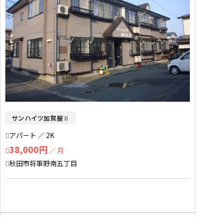
サンハイツ加賀屋Ⅱ
アパート ／ 2K
38,000円
／ 月
秋田市将軍野南五丁目