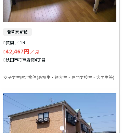
若草寮 新館
貸間 ／ 1R
42,467円
／ 月
秋田市将軍野南4丁目
女子学生限定物件(高校生・短大生・専門学校生・大学生等)