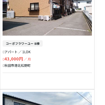
コーポフラワーユー B棟
アパート ／ 1LDK
43,000円
／ 月
秋田市港北松野町