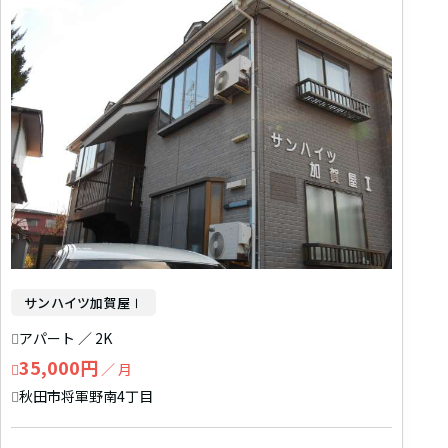
専有面積昇順
専有面積降順
築年昇順
築年降順
サンハイツ加賀屋Ⅰ
アパート ／ 2K
35,000円
／ 月
秋田市将軍野南4丁目