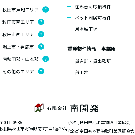
住み替え応援物件
秋田市東地エリア
？
ペット同居可物件
秋田市南エリア
？
月極駐車場
秋田市西エリア
？
潟上市・男鹿市
？
賃貸物件情報－事業用
南秋田郡・山本郡
？
貸店舗・貸事務所
その他のエリア
？
貸土地
〒011-0936
(公社)秋田県宅地建物取引業協会
秋田県秋田市将軍野南3丁目1番35号
(公社)全国宅地建物取引業保証協会