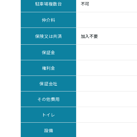
駐車場複数台
不可
仲介料
保険又は共済
加入不要
保証金
権利金
保証会社
その他費用
トイレ
設備