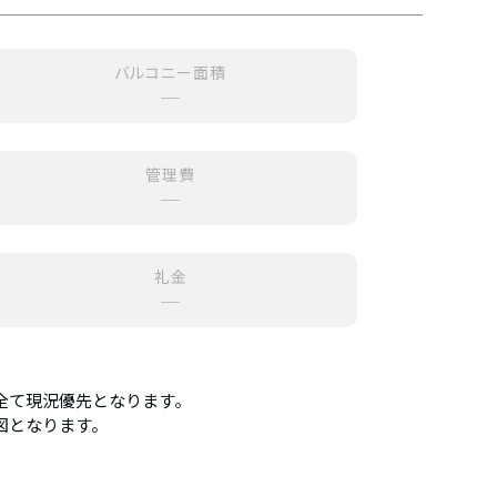
バルコニー面積
─
管理費
─
礼金
─
全て現況優先となります。
図となります。