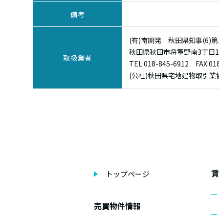
備考
(有)南開発 秋田県知事(6)第
秋田県秋田市将軍野南3丁目1-
取扱業者
TEL:
018-845-6912
FAX:018
(公社)秋田県宅地建物取引
賃
トップページ
売買物件情報