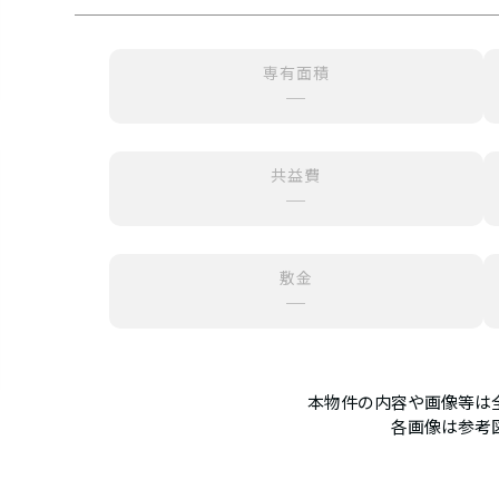
専有面積
─
共益費
─
敷金
─
本物件の内容や画像等は
各画像は参考