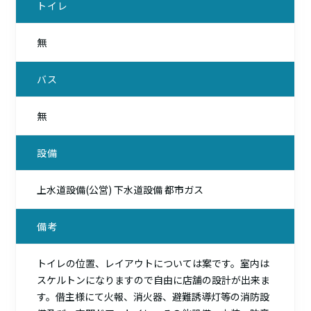
トイレ
無
バス
無
設備
上水道設備(公営) 下水道設備 都市ガス
備考
トイレの位置、レイアウトについては案です。室内は
スケルトンになりますので自由に店舗の設計が出来ま
す。借主様にて火報、消火器、避難誘導灯等の消防設