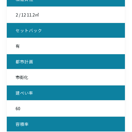
2 / 12 11.2㎡
セットバック
有
都市計画
市街化
建ぺい率
60
容積率