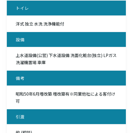
トイレ
洋式 独立 水洗 洗浄機能付
設備
上水道設備(公営) 下水道設備 洗面化粧台(独立) LPガス
洗濯機置場 車庫
備考
昭和50年6月増改築 増改築有※同業他社による客付け
可
引渡
他 (相談)