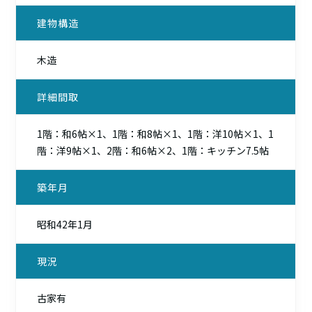
建物構造
木造
詳細間取
1階：和6帖×1、1階：和8帖×1、1階：洋10帖×1、1
階：洋9帖×1、2階：和6帖×2、1階：キッチン7.5帖
築年月
昭和42年1月
現況
古家有