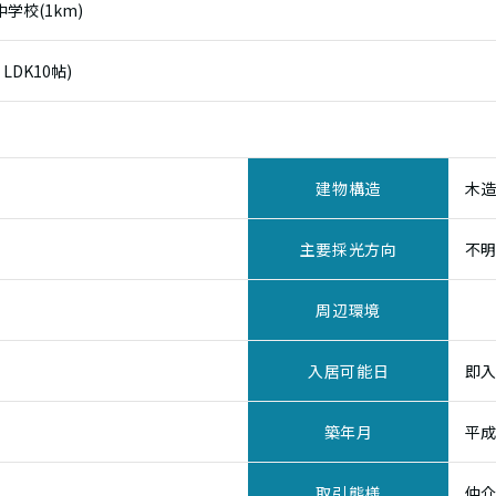
学校(1km)
LDK10帖)
建物構造
木造
主要採光方向
不
周辺環境
入居可能日
即
築年月
平成
取引態様
仲