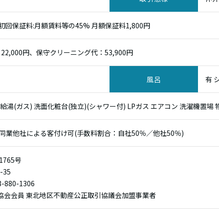
回保証料:月額賃料等の45% 月額保証料1,800円
2,000円、保守クリーニング代：53,900円
風呂
有 
給湯(ガス) 洗面化粧台(独立)(シャワー付) LPガス エアコン 洗濯機置場
※同業他社による客付け可(手数料割合：自社50％／他社50％)
1765号
35
-880-1306
業協会会員 東北地区不動産公正取引協議会加盟事業者