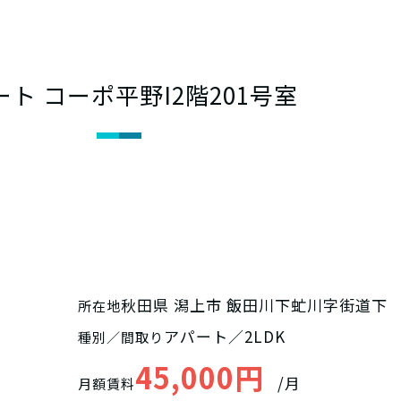
ート コーポ平野I2階201号室
秋田県 潟上市 飯田川下虻川字街道下
所在地
アパート／2LDK
種別／間取り
45,000円
/月
月額賃料