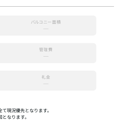
バルコニー面積
─
管理費
─
礼金
─
全て現況優先となります。
図となります。