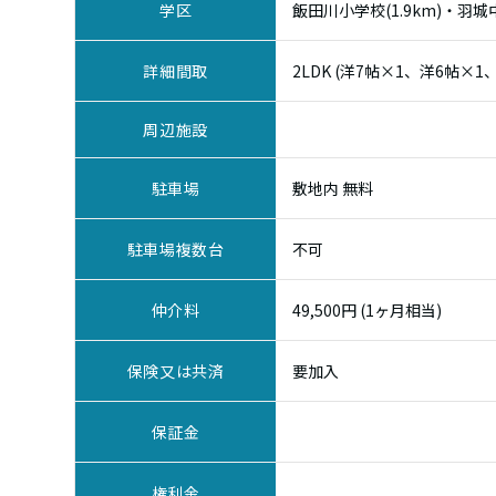
学区
飯田川小学校(1.9km)・羽城中
詳細間取
2LDK (洋7帖×1、洋6帖×1、
周辺施設
駐車場
敷地内 無料
駐車場複数台
不可
仲介料
49,500円 (1ヶ月相当)
保険又は共済
要加入
保証金
権利金