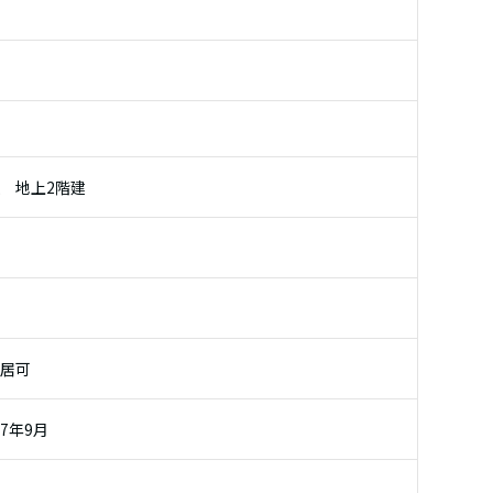
 地上2階建
明
入居可
7年9月
介