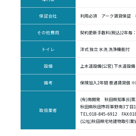
保証会社
利用必須 アーク賃貸保証 初
その他費用
契約更新手数料(税込)2年毎：2
トイレ
洋式 独立 水洗 洗浄機能付
設備
上水道設備(公営) 下水道設備 
備考
保険加入2年間 普通賃貸借 
(有)南開発 秋田県知事(6)第
秋田県秋田市将軍野南3丁目1-
取扱業者
TEL:
018-845-6912
FAX:018
(公社)秋田県宅地建物取引