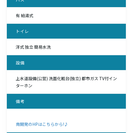
有 給湯式
トイレ
洋式 独立 簡易水洗
設備
上水道設備(公営) 洗面化粧台(独立) 都市ガス TV付イン
ターホン
備考
南開発のHPはこちらから!♪