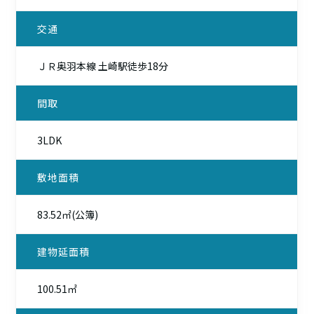
交通
ＪＲ奥羽本線 土崎駅徒歩18分
間取
3LDK
敷地面積
83.52㎡(公簿)
建物延面積
100.51㎡